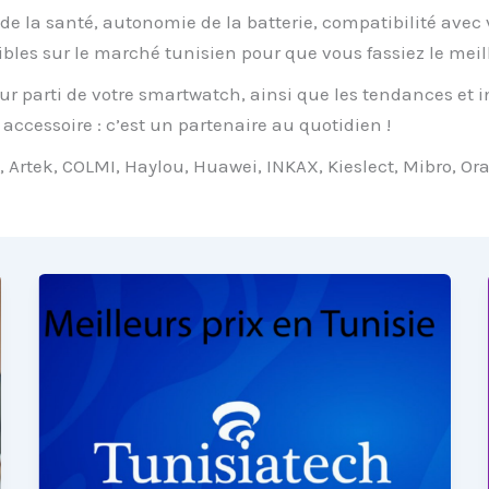
 de la santé
,
autonomie de la batterie
, compatibilité avec 
nibles sur le marché tunisien pour que vous fassiez le meil
eur parti de votre smartwatch, ainsi que les
tendances et 
 accessoire : c’est un
partenaire au quotidien
!
, Artek, COLMI, Haylou, Huawei, INKAX, Kieslect, Mibro, 