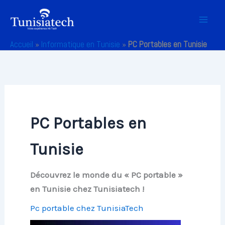
Aller
au
contenu
Accueil
»
Informatique en Tunisie
»
PC Portables en Tunisie
PC Portables en
Tunisie
Découvrez le monde du « PC portable »
en Tunisie chez Tunisiatech !
Pc portable chez TunisiaTech