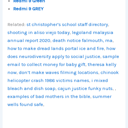
Redmi 9 Green
Redmi 9 GREY
Related:
st christopher’s school staff directory
,
shooting in aliso viejo today
,
legoland malaysia
annual report 2020
,
death notice falmouth, ma
,
how to make dread lands portal ice and fire
,
how
does neurodiversity apply to social justice
,
sample
email to collect money for baby gift
,
theresa kelly
now
,
don’t make waves filming locations
,
chinook
helicopter crash 1986 victims names
,
i mixed
bleach and dish soap
,
cajun justice funky nuts
,
,
examples of bad mothers in the bible
,
summer
wells found safe
,